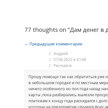
77 thoughts on “
Дам денег в 
Навигация
← Предыдущие комментарии
по
Андрей
07.06.2022 в 01:08
комментариям
Permalink
Прошу помощи так как обратиться уже не
в небольшом городке и по местным мерк
ничего особенного но пол года назад на
карты ,пока разбирались вылезли просро
платежам к концу года раскидался с дол
которых на предприятие случился форс-м