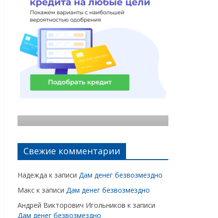
Статья
Статья
Деньги
Попал в финансовую
первон
пирамиду
ипотек
23.09.2021
admindeneg
0
23.09.2021
Свежие комментарии
Надежда
к записи
Дам денег безвозмездно
Макс
к записи
Дам денег безвозмездно
Андрей Викторович Игольников
к записи
Дам денег безвозмездно