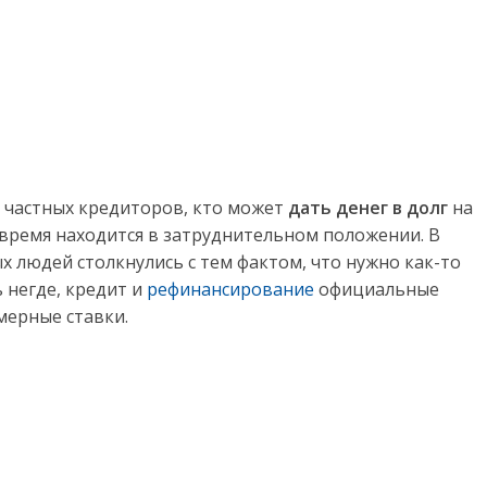
Статья
Пассивный доход и
 частных кредиторов, кто может
дать денег в долг
на
онлайн курсы
 время находится в затруднительном положении. В
27.09.2021
admindeneg
3
 людей столкнулись с тем фактом, что нужно как-то
ь негде, кредит и
рефинансирование
официальные
мерные ставки.
а денег
mindeneg
246