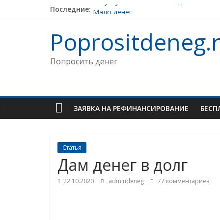
Skip
Последние:
Госуслуги — выплаты на детей 3 — 7 
to
Мало денег
content
Пассивный доход и онлайн курсы
Poprositdeneg.
Попал в финансовую пирамиду
Деньги на первоначальный взнос ип
Попросить денег
ЗАЯВКА НА РЕФИНАНСИРОВАНИЕ
БЕСП
Статья
Дам денег в долг
22.10.2020
admindeneg
77 комментариев